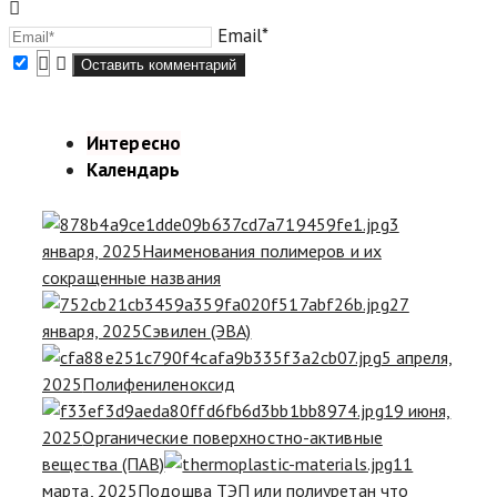
Email*
Интересно
Календарь
3
января, 2025
Наименования полимеров и их
сокращенные названия
27
января, 2025
Сэвилен (ЭВА)
5 апреля,
2025
Полифениленоксид
19 июня,
2025
Органические поверхностно-активные
вещества (ПАВ)
11
марта, 2025
Подошва ТЭП или полиуретан что