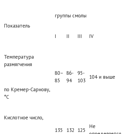
группы смолы
Показатель
I
II
III
IV
Температура
размягчения
80–
86-
95-
104 и выше
85
94
103
по Кремер-Сарнову,
°С
Кислотное число,
Не
135
132
125
определяется