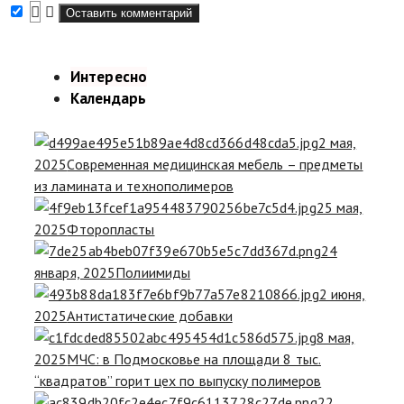
Интересно
Календарь
2 мая,
2025
Современная медицинская мебель – предметы
из ламината и технополимеров
25 мая,
2025
Фторопласты
24
января, 2025
Полиимиды
2 июня,
2025
Антистатические добавки
8 мая,
2025
МЧС: в Подмосковье на площади 8 тыс.
“квадратов” горит цех по выпуску полимеров
22