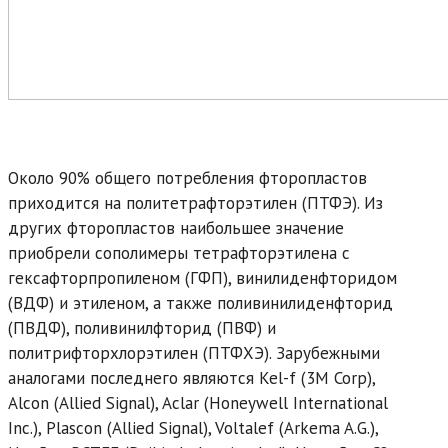
Около 90% общего потребления фторопластов
приходится на политетрафторэтилен (ПТФЭ). Из
других фторопластов наибольшее значение
приобрели сополимеры тетрафторэтилена с
гексафторпропиленом (ГФП), винилиденфторидом
(ВДФ) и этиленом, а также поливинилиденфторид
(ПВДФ), поливинилфторид (ПВФ) и
политрифторхлорэтилен (ПТФХЭ). Зарубежными
аналогами последнего являются Kel-f (3M Corp),
Alcon (Allied Signal), Aclar (Honeywell International
Inc.), Plascon (Allied Signal), Voltalef (Arkema A.G.),