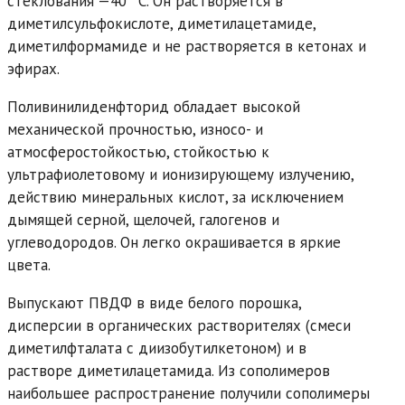
стеклования —40 °С. Он растворяется в
диметилсульфокислоте, диметилацетамиде,
диметилформамиде и не растворяется в кетонах и
эфирах.
Поливинилиденфторид обладает высокой
механической прочностью, износо- и
атмосферостойкостью, стойкостью к
ультрафиолетовому и ионизирующему излучению,
действию минеральных кислот, за исключением
дымящей серной, щелочей, галогенов и
углеводородов. Он легко окрашивается в яркие
цвета.
Выпускают ПВДФ в виде белого порошка,
дисперсии в органических растворителях (смеси
диметилфталата с диизобутилкетоном) и в
растворе диметилацетамида. Из сополимеров
наибольшее распространение получили сополимеры