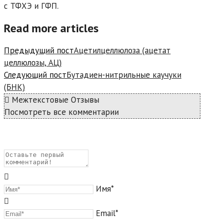
с ТФХЭ и ГФП.
Read more articles
Предыдущий пост
Ацетилцеллюлоза (ацетат
целлюлозы, АЦ)
Следующий пост
Бутадиен-нитрильные каучуки
(БНК)
Межтекстовые Отзывы
Посмотреть все комментарии
Имя*
Email*