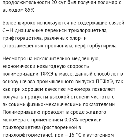
продолжительности 20 сут был получен полимер с
выходом 85%.
Более широко используются не содержащие связей
С—Н диацильные перекиси трихлорацетила,
трифторацетила, различных хлор- и
фторзамещенных пропионила, перфторбутирила.
Несмотря на исключительно медленную,
экономически невыгодную скорость
полимеризации ТФХЭ в массе, данный способ лег в
основу начала промышленного выпуска ПТФХЭ, так
как при хорошем качестве мономера позволяет
получать продукты высокой степени чистоты с
высокими физико-механическими показателями.
Полимеризацию проводят в среде жидкого
мономера с применением 0,03% перекиси
трихлорацетила (растворенной в
трихлорфторметане), при —16 °С и аутогенном