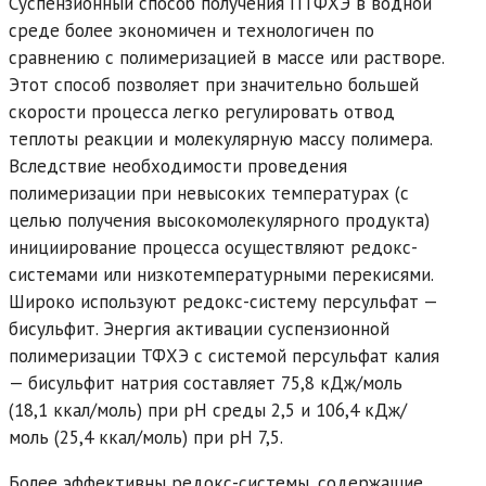
Суспензионный способ получения ПТФХЭ в водной
среде более экономичен и технологичен по
сравнению с полимеризацией в массе или растворе.
Этот способ позволяет при значительно большей
скорости процесса легко регулировать отвод
теплоты реакции и молекулярную массу полимера.
Вследствие необходимости проведения
полимеризации при невысоких температурах (с
целью получения высокомолекулярного продукта)
инициирование процесса осуществляют редокс-
системами или низкотемпературными перекисями.
Широко используют редокс-систему персульфат —
бисульфит. Энергия активации суспензионной
полимеризации ТФХЭ с системой персульфат калия
— бисульфит натрия составляет 75,8 кДж/моль
(18,1 ккал/моль) при pH среды 2,5 и 106,4 кДж/
моль (25,4 ккал/моль) при pH 7,5.
Более эффективны редокс-системы, содержащие