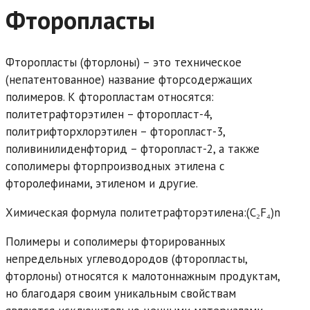
Фторопласты
Фторопласты (фторлоны) – это техническое
(непатентованное) название фторсодержащих
полимеров. К фторопластам относятся:
политетрафторэтилен – фторопласт-4,
политрифторхлорэтилен – фторопласт-3,
поливинилиденфторид – фторопласт-2, а также
сополимеры фторпроизводных этилена с
фторолефинами, этиленом и другие.
Химическая формула политетрафторэтилена:(C₂F₄)n
Полимеры и сополимеры фторированных
непредельных углеводородов (фторопласты,
фторлоны) относятся к малотоннажным продуктам,
но благодаря своим уникальным свойствам