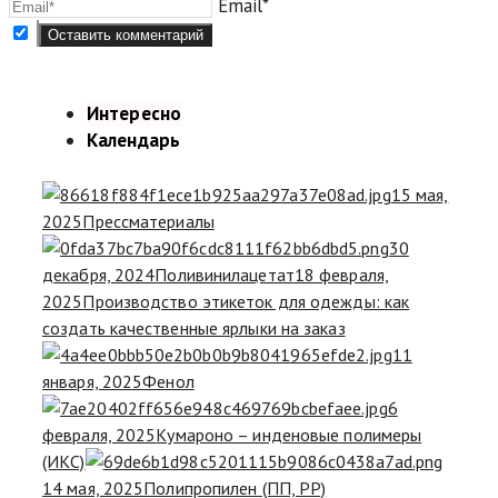
Email*
Интересно
Календарь
15 мая,
2025
Прессматериалы
30
декабря, 2024
Поливинилацетат
18 февраля,
2025
Производство этикеток для одежды: как
создать качественные ярлыки на заказ
11
января, 2025
Фенол
6
февраля, 2025
Кумароно – инденовые полимеры
(ИКС)
14 мая, 2025
Полипропилен (ПП, PP)